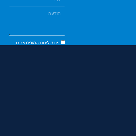
עם שליחת הטופס אתם
מסכימים ליצירת קשר בהתאם
למדיניות פרטיות
שליחה
03-7914447
itai@legacybox.co.il
דרך בגין 52, מגדל סונול,
ת’’א
הצהרת נגישות
מדיניות הפרטיות
כל הזכויות שמורות לאיתי גזית